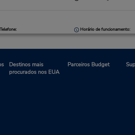
Telefone:
Horário de funcionamento:
(49) 25654093094
Mon 8:00 AM - 5:00 PM; Tue 
8:00 AM - 5:30 PM; Sat 9:0
12:00 PM
Horário de feriado
Serviço de retirada gratuito
os
Destinos mais
Parceiros Budget
Sup
disponível
procurados nos EUA