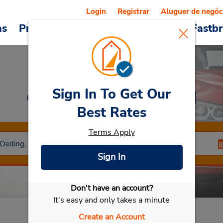
Login
Registrar
Aluguer de negóc
as
Promoções
Veículos e serviços
Fastb
Sign In To Get Our
Car Rental
Coesfeld
Best Rates
Terms Apply
Sign In
Don't have an account?
Selecionar meu carro
It's easy and only takes a minute
Create an Account