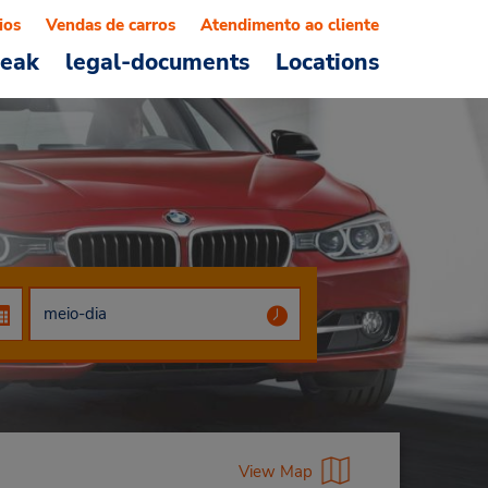
ios
Vendas de carros
Atendimento ao cliente
reak
legal-documents
Locations
View Map