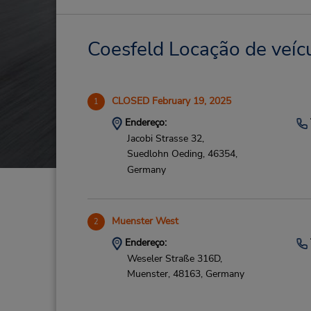
Coesfeld Locação de veícu
CLOSED February 19, 2025
1
Endereço:
Jacobi Strasse 32,
Suedlohn Oeding,
46354,
Germany
Muenster West
2
Endereço:
Weseler Straße 316D,
Muenster,
48163,
Germany