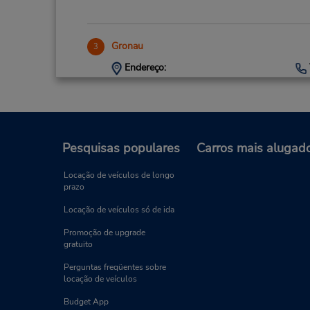
Gronau
3
Endereço:
Alter Postweg 150A,
Gronau,
48599,
Germany
Pesquisas populares
Carros mais alugad
Locação de veículos de longo
prazo
Locação de veículos só de ida
Promoção de upgrade
gratuito
Perguntas freqüentes sobre
locação de veículos
Budget App