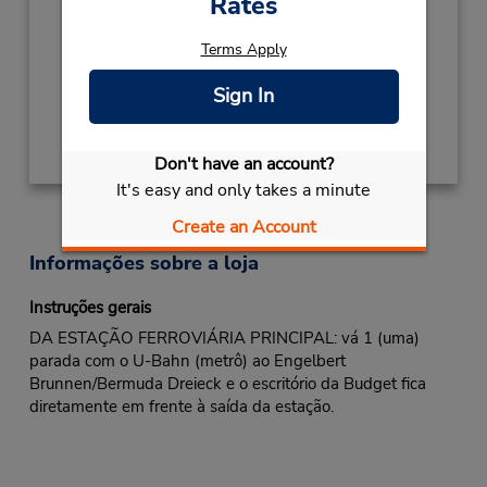
Rates
Mon - Fri 8:00 AM - 5:30 PM; Sat 8:00 AM -
11:00 AM
Terms Apply
Local de entrega das chaves
Sign In
Obter instruções de caminho
Don't have an account?
It's easy and only takes a minute
Create an Account
Informações sobre a loja
Instruções gerais
DA ESTAÇÃO FERROVIÁRIA PRINCIPAL: vá 1 (uma)
parada com o U-Bahn (metrô) ao Engelbert
Brunnen/Bermuda Dreieck e o escritório da Budget fica
diretamente em frente à saída da estação.