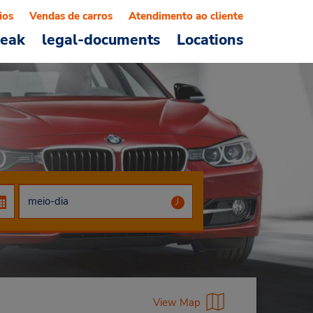
ios
Vendas de carros
Atendimento ao cliente
reak
legal-documents
Locations
View Map