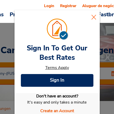
Login
Registrar
Aluguer de negóc
as
Promoções
Veículos e serviços
Fastb
Sign In To Get Our
Car Rental
Bad Salzungen
Best Rates
Terms Apply
Sign In
Don't have an account?
Selecionar meu carro
It's easy and only takes a minute
zungen
Create an Account