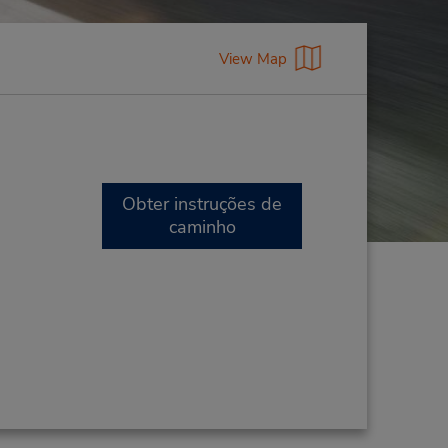
View Map
Obter instruções de
caminho