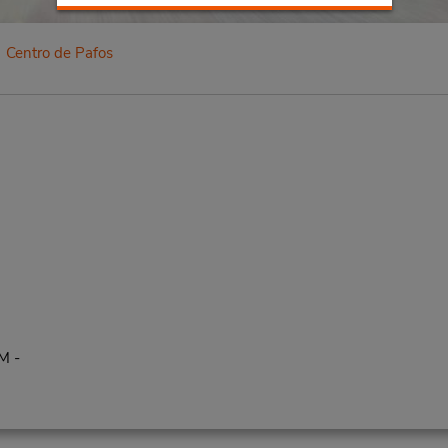
Centro de Pafos
M -