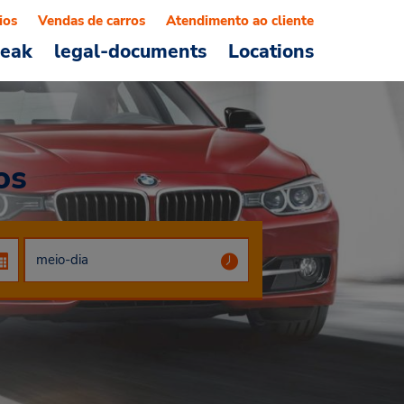
ios
Vendas de carros
Atendimento ao cliente
reak
legal-documents
Locations
os