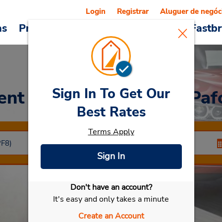
Login
Registrar
Aluguer de negóc
as
Promoções
Veículos e serviços
Fastb
Sign In To Get Our
ent a Car
at Centro de Paf
Best Rates
Terms Apply
Sign In
Don't have an account?
Selecionar meu carro
It's easy and only takes a minute
Create an Account