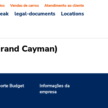
ios
Vendas de carros
Atendimento ao cliente
reak
legal-documents
Locations
(grand Cayman)
orte Budget
Informações da
empresa