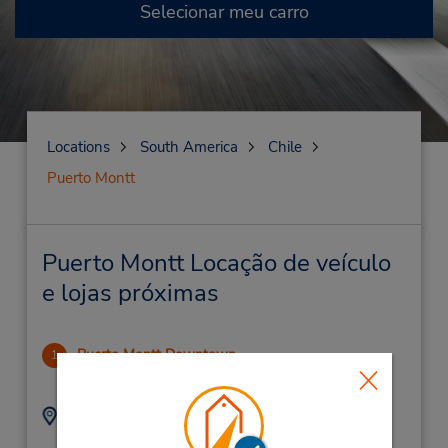
Selecionar meu carro
Locations
South America
Chile
Puerto Montt
Puerto Montt Locação de veículo
e lojas próximas
Puerto Montt Downtown
1
4.56 milhas de distância
Endereço:
Telefone:
(56) 22-792-3900
Km 3 Ruta 226,