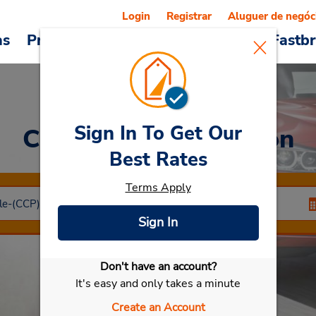
Login
Registrar
Aluguer de negóc
as
Promoções
Veículos e serviços
Fastb
Sign In To Get Our
Car Rental
Concepcion
Best Rates
Terms Apply
Sign In
Don't have an account?
Selecionar meu carro
It's easy and only takes a minute
Create an Account