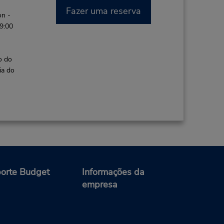
Fazer uma reserva
on -
 9:00
o do
ia do
orte Budget
Informações da
empresa