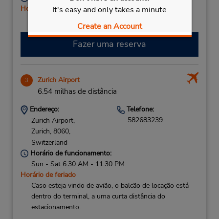
Horário de feriado
It's easy and only takes a minute
Serviço de retirada gratuito disponível
Create an Account
Fazer uma reserva
Zurich Airport
3
6.54 milhas de distância
Endereço:
Telefone:
582683239
Zurich Airport,
Zurich,
8060,
Switzerland
Horário de funcionamento:
Sun - Sat 6:30 AM - 11:30 PM
Horário de feriado
Caso esteja vindo de avião, o balcão de locação está
dentro do terminal, a uma curta distância do
estacionamento.