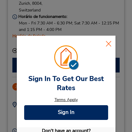
Zurich,
8004,
Switzerland
Horário de funcionamento:
Mon - Fri 7:30 AM - 6:30 PM; Sat 7:30 AM - 12:15 PM
and 1:15 PM - 4:00 PM
Horário de feriado
Serviço de retirada gratuito disponível
Local de entrega das chaves
Fazer uma reserva
Sign In To Get Our Best
Rates
CLOSED 2025-12-19
2
1.98 milhas de distância
Terms Apply
Endereço:
Telefone:
444982777
Letzipark,
Sign In
Zurich,
8048,
Switzerland
Don't have an account?
Horário de funcionamento: