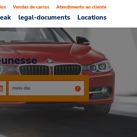
ios
Vendas de carros
Atendimento ao cliente
reak
legal-documents
Locations
eunesse