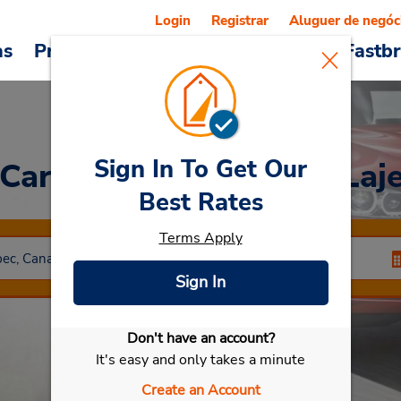
Login
Registrar
Aluguer de negóc
as
Promoções
Veículos e serviços
Fastb
Sign In To Get Our
 Car
at Montreal - Rue Laj
Best Rates
Terms Apply
Sign In
Don't have an account?
Selecionar meu carro
It's easy and only takes a minute
Create an Account