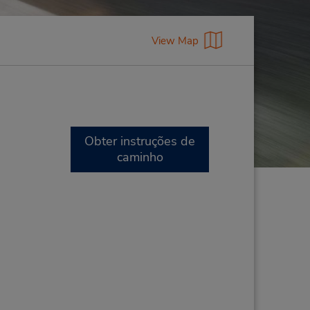
View Map
Obter instruções de
caminho