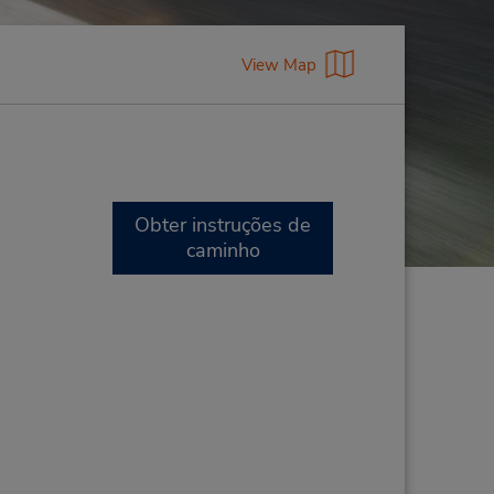
View Map
Obter instruções de
caminho