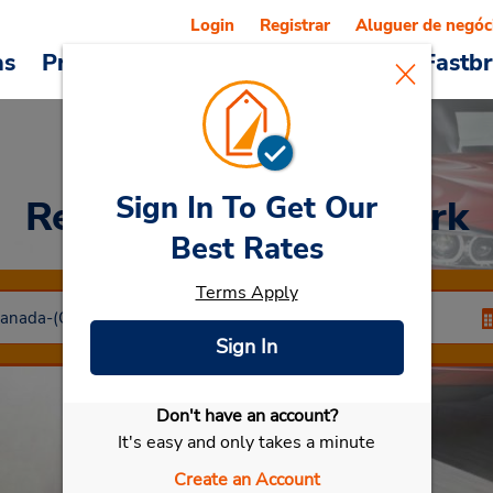
Login
Registrar
Aluguer de negóc
as
Promoções
Veículos e serviços
Fastb
Sign In To Get Our
Rent a Car
at High Park
Best Rates
Terms Apply
Sign In
Don't have an account?
Selecionar meu carro
It's easy and only takes a minute
Create an Account