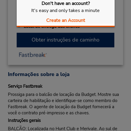
Don't have an account?
It's easy and only takes a minute
2027
NEW YEARS DAY
Janeiro 1 closed
Create an Account
Local de entrega das chaves
Obter instruções de caminho
Informações sobre a loja
Serviço Fastbreak
Prossiga para o balcão de locação da Budget. Mostre sua
carteira de habilitação e identifique-se como membro do
Fastbreak. O agente de locação da Budget fornecerá a
você o contrato pré-impresso e as chaves.
Instruções gerais
BALCÃO: Localizada no Hunt Club e Merivale. Ao sul de