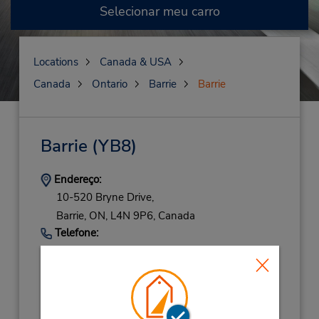
Selecionar meu carro
Locations
Canada & USA
Canada
Ontario
Barrie
Barrie
Barrie
(YB8)
Endereço:
10-520 Bryne Drive,
Barrie,
ON,
L4N 9P6,
Canada
Telefone:
7057370333
Location Type:
Corporate
Horário de funcionamento: