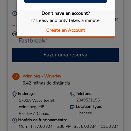
Winnipeg,
MB,
R2P 0G2,
Canada
Don't have an account?
Horário de funcionamento:
Mon - Fri 7:30 AM - 5:30 PM; Sat 8:00 AM - 11:30 AM
It's easy and only takes a minute
Horário de feriado
Create an Account
Local de entrega das chaves
Fazer uma reserva
Winnipeg - Waverley
3
6.42 milhas de distância
Endereço:
Telefone:
2049531156
1700A Waverley St,
Location Type:
Winnipeg,
MB,
Licensee
R3T 5V7,
Canada
Horário de funcionamento:
Mon - Fri 7:00 AM - 5:30 PM; Sat 8:00 AM - 11:30 AM