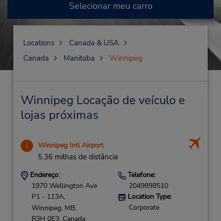
Selecionar meu carro
Locations
Canada & USA
Canada
Manitoba
Winnipeg
Winnipeg Locação de veículo e
lojas próximas
Winnipeg Intl Airport
1
5.36 milhas de distância
Endereço:
Telefone:
1970 Wellington Ave
2049898510
P1 - 113A,
Location Type:
Corporate
Winnipeg,
MB,
R3H 0E3,
Canada