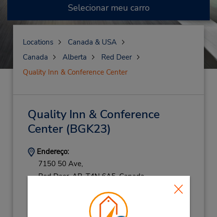
Selecionar meu carro
Locations
Canada & USA
Canada
Alberta
Red Deer
Quality Inn & Conference Center
Quality Inn & Conference
Center
(BGK23)
Endereço:
7150 50 Ave,
Red Deer,
AB,
T4N 6A5,
Canada
Telefone:
4033437010
Location Type: