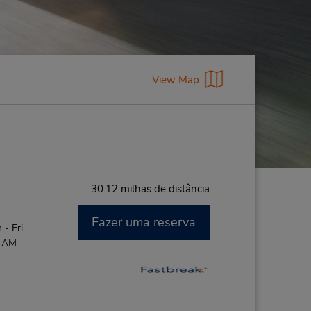
View Map
30.12 milhas de distância
Fazer uma reserva
- Fri
0 AM -