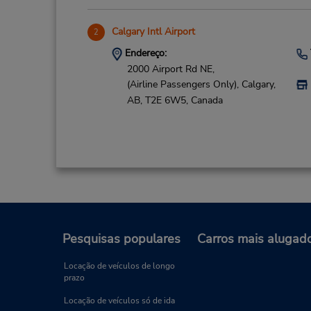
Calgary Intl Airport
2
Endereço:
2000 Airport Rd NE,
(Airline Passengers Only),
Calgary,
AB,
T2E 6W5,
Canada
Pesquisas populares
Carros mais alugad
Locação de veículos de longo
prazo
Locação de veículos só de ida