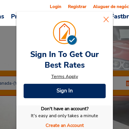
Login
Registrar
Aluguer de negóc
as
Promoções
Veículos e serviços
Fastb
Sign In To Get Our
Car Rental
Okotoks
Best Rates
Terms Apply
Sign In
Don't have an account?
Selecionar meu carro
It's easy and only takes a minute
Create an Account