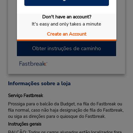
- 10:00PM
Local de entrega das chaves
Don't have an account?
Caso esteja vindo de avião, o balcão de
It's easy and only takes a minute
locação está dentro do terminal, a uma curta
Create an Account
distância do estacionamento.
Obter instruções de caminho
Informações sobre a loja
Serviço Fastbreak
Prossiga para o balcão da Budget, na fila do Fastbreak ou
fila normal, caso não haja designação de fila do Fastbreak,
ou siga as direções para o quiosque do Fastbreak.
Instruções gerais
BALCÃO: Todos os carros alugados estão localizados fora