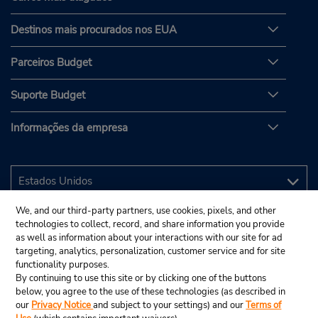
Destinos mais procurados nos EUA
Parceiros Budget
Suporte Budget
Informações da empresa
We, and our third-party partners, use cookies, pixels, and other
technologies to collect, record, and share information you provide
as well as information about your interactions with our site for ad
targeting, analytics, personalization, customer service and for site
functionality purposes.
By continuing to use this site or by clicking one of the buttons
below, you agree to the use of these technologies (as described in
our
Privacy Notice
and subject to your settings) and our
Terms of