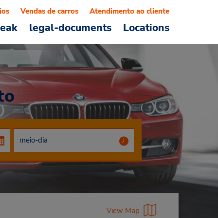
ios
Vendas de carros
Atendimento ao cliente
reak
legal-documents
Locations
to
View Map