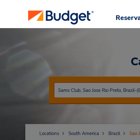
Reserv
C
Locations
South America
Brazil
Sao J