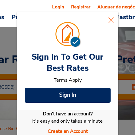
Login
Registrar
Aluguer de negóc
as
Promoções
Veículos e serviços
Fastb
Sign In To Get Our
ar Rental
Sao Jose Rio Pre
Best Rates
Terms Apply
Sign In
Don't have an account?
Selecionar meu carro
It's easy and only takes a minute
ose Rio Preto
Create an Account