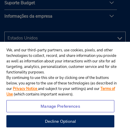
Suporte Budget
Informações da empresa
We, and our third-party partners, use cookies, pixels, and other
technologies to collect, record, and share information you provide
as well as information about your interactions with our site for ad
targeting, analytics, personalization, customer service and for site
functionality purposes.
By continuing to use this site or by clicking one of the buttons
below, you agree to the use of these technologies (as described in
our
Privacy Notice
and subject to your settings) and our
Terms of
Use
(which contains important waivers).
Manage Preferences
Decline Optional
© 2025 Budget Rent A Car System, Inc.