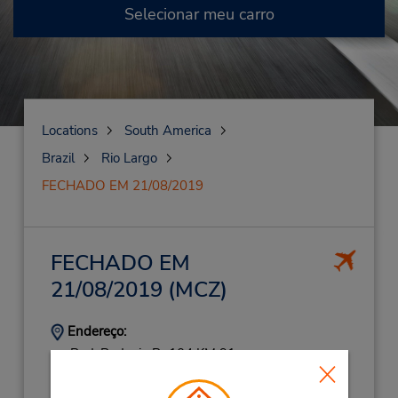
Selecionar meu carro
Locations
South America
Brazil
Rio Largo
FECHADO EM 21/08/2019
FECHADO EM
21/08/2019
(MCZ)
Endereço:
Rod. Rodovia Br 104 KM 91,
Aeroporto de Maceio,
Rio Largo,
57100000,