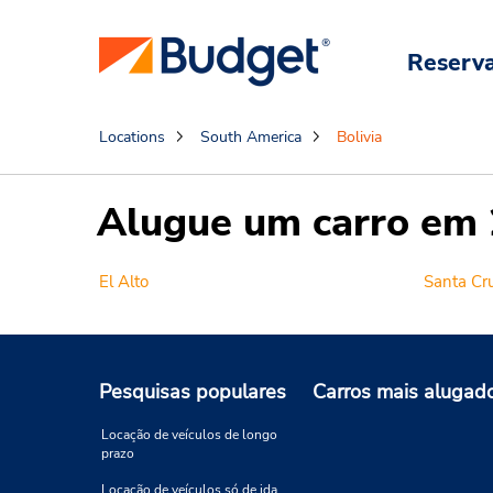
Reserv
Locations
South America
Bolivia
Alugue um carro em 2
El Alto
Santa Cr
Pesquisas populares
Carros mais alugad
Locação de veículos de longo
prazo
Locação de veículos só de ida