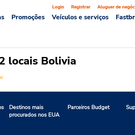
Login
Registrar
Aluguer de negóc
as
Promoções
Veículos e serviços
Fastb
 locais Bolivia
uz
os
Destinos mais
Parceiros Budget
Sup
procurados nos EUA