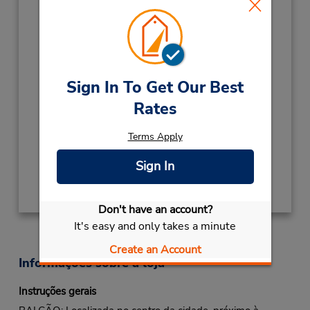
2026
UNIFICATION
Setembro 6
- Setembro 7
closed
CHRISTMAS
Dezembro 24
- Dezembro 28
closed
Sign In To Get Our Best
NEW YEAR
Dezembro 30
- Janeiro 3
closed
Rates
INDEPENDENCE
Setembro 22 closed
Terms Apply
Local de entrega das chaves
Sign In
Obter instruções de caminho
Don't have an account?
It's easy and only takes a minute
Create an Account
Informações sobre a loja
Instruções gerais