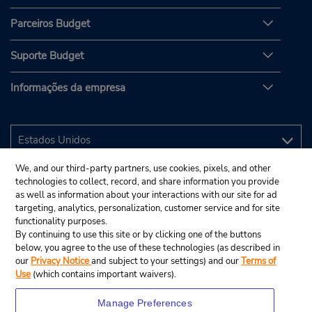
Parceiros Budget
Suporte Budget
Informações da empresa
We, and our third-party partners, use cookies, pixels, and other
technologies to collect, record, and share information you provide
as well as information about your interactions with our site for ad
targeting, analytics, personalization, customer service and for site
functionality purposes.
By continuing to use this site or by clicking one of the buttons
below, you agree to the use of these technologies (as described in
our
Privacy Notice
and subject to your settings) and our
Terms of
Use
(which contains important waivers).
Manage Preferences