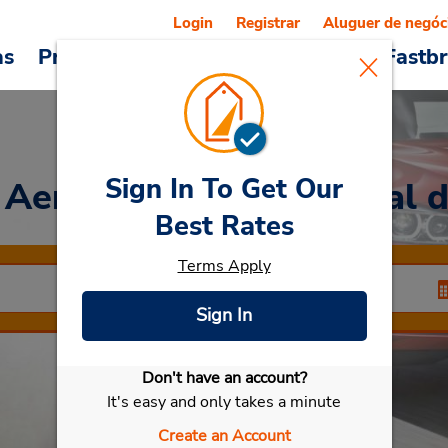
Login
Registrar
Aluguer de negóc
as
Promoções
Veículos e serviços
Fastb
Sign In To Get Our
 Aeroporto Internacional 
Best Rates
Terms Apply
Sign In
Don't have an account?
Selecionar meu carro
It's easy and only takes a minute
Create an Account