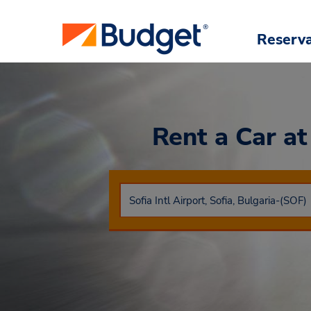
Reserv
Rent a Car
at