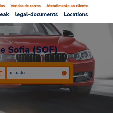
ios
Vendas de carros
Atendimento ao cliente
reak
legal-documents
Locations
de Sofia (SOF)