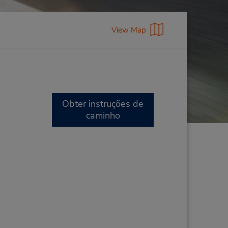
View Map
Obter instruções de
caminho