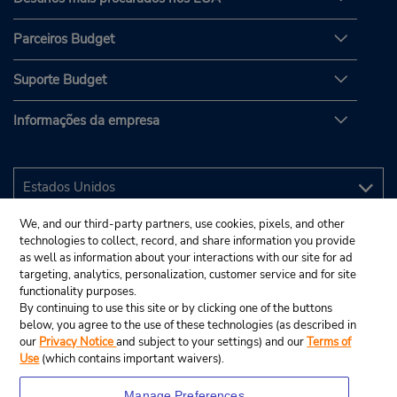
Parceiros Budget
Suporte Budget
Informações da empresa
We, and our third-party partners, use cookies, pixels, and other
technologies to collect, record, and share information you provide
as well as information about your interactions with our site for ad
targeting, analytics, personalization, customer service and for site
functionality purposes.
By continuing to use this site or by clicking one of the buttons
below, you agree to the use of these technologies (as described in
our
Privacy Notice
and subject to your settings) and our
Terms of
Use
(which contains important waivers).
Manage Preferences