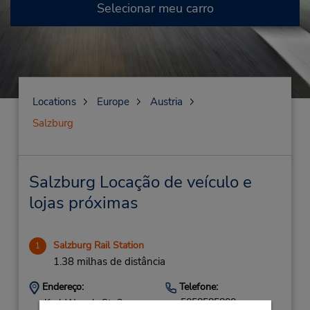
Selecionar meu carro
Locations
Europe
Austria
Salzburg
Salzburg Locação de veículo e
lojas próximas
Salzburg Rail Station
1
1.38 milhas de distância
Endereço:
Telefone:
5058585800
Karl-Wurmb-Str.3,