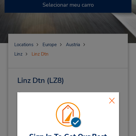
Selecionar meu carro
Locations
Europe
Austria
Linz
Linz Dtn
Linz Dtn
(LZ8)
Endereço:
Dauphinestr 226,
Linz,
4030,
Austria
Telefone:
5058585850
Horário de funcionamento: