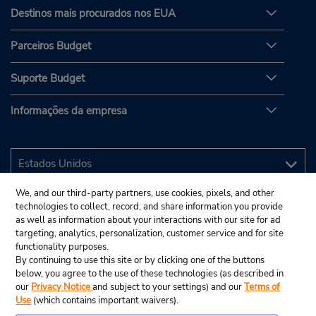
Destinos mais procurados nos EUA
Parceiros Budget
Suporte Budget
Informações da empresa
We, and our third-party partners, use cookies, pixels, and other
technologies to collect, record, and share information you provide
as well as information about your interactions with our site for ad
targeting, analytics, personalization, customer service and for site
functionality purposes.
By continuing to use this site or by clicking one of the buttons
below, you agree to the use of these technologies (as described in
our
Privacy Notice
and subject to your settings) and our
Terms of
Use
(which contains important waivers).