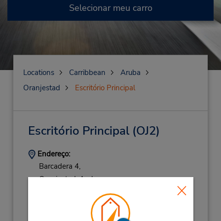
Selecionar meu carro
Locations
Carribbean
Aruba
Oranjestad
Escritório Principal
Escritório Principal
(OJ2)
Endereço:
Barcadera 4,
Oranjestad,
Aruba
Telefone:
(1) 297-582-8600
Horário de funcionamento: