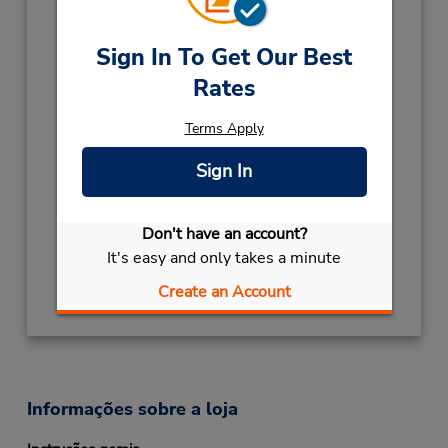
Mon - Fri 8:30 AM - 4:30 PM; Sat 8:30 AM -
11:30 AM
Sign In To Get Our Best
Horário de feriado:
Rates
2027
Terms Apply
LOCAL HOLIDAY
Janeiro 25 closed
NEW YEARS DAY
Janeiro 1 closed
Sign In
2026
CHRISTMAS HLDY
Dezembro 25
closed
- Dezembro 26
Don't have an account?
It's easy and only takes a minute
Obter instruções de caminho
Create an Account
Informações sobre a loja