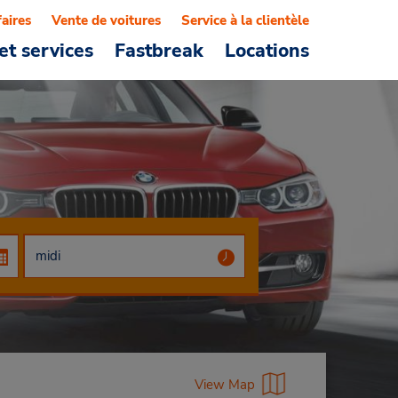
faires
Vente de voitures
Service à la clientèle
et services
Fastbreak
Locations
View Map