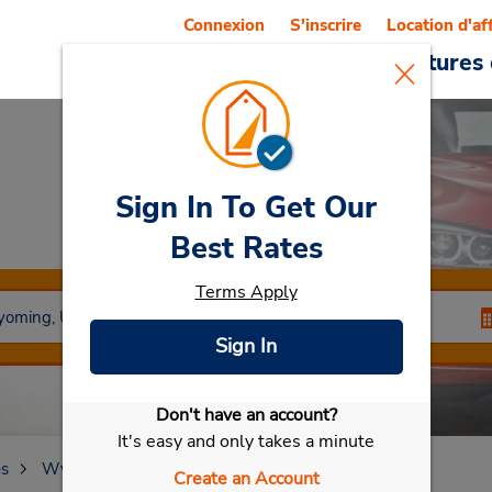
Connexion
S'inscrire
Location d'af
Reservations
Offres
Voitures 
Sign In To Get Our
Car Rental
Cody
Best Rates
Terms Apply
Sign In
Don't have an account?
Sélectionner ma voiture
It's easy and only takes a minute
es
Wyoming
Cody
Create an Account