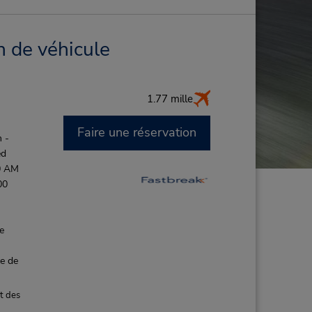
n de véhicule
1.77 mille
Faire une réservation
 -
ed
0 AM
00
de
ce de
t des