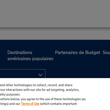
Destinations
Partenaires de Budget
Sou
américaines populaires
and other technologies to collect, record, and share
ur interactions with our site for ad targeting, analytics,
ality purposes.
e buttons below, you agree to the use of these technologies (as
ttings) and our
Terms of Use
(which contains important