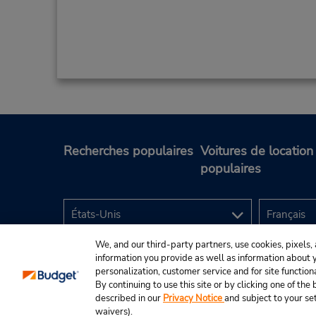
Recherches populaires
Voitures de location
populaires
We, and our third-party partners, use cookies, pixels, 
information you provide as well as information about yo
personalization, customer service and for site function
By continuing to use this site or by clicking one of th
described in our
Privacy Notice
and subject to your se
© Budget Rent A Car System, Inc., 2025.
waivers).