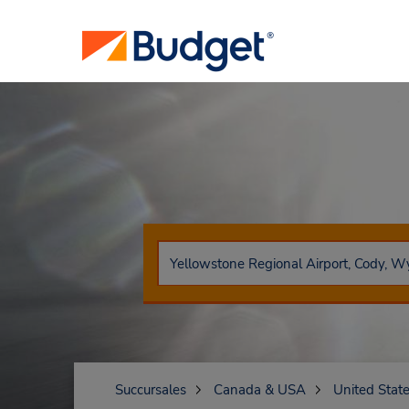
Succursales
Canada & USA
United Stat