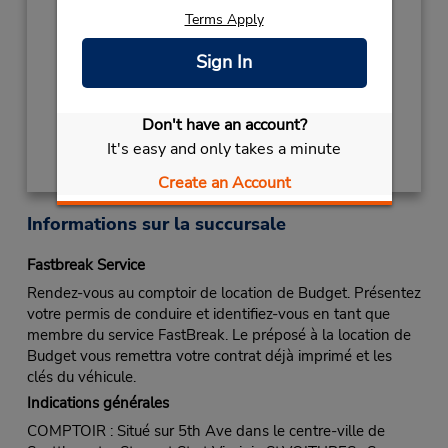
NEW YEARS EVE
December 31 08:00AM
Terms Apply
- 12:00PM
Sign In
Succursale avec boîte de dépôt des clés
Obtenir un itinéraire
Don't have an account?
It's easy and only takes a minute
Create an Account
Informations sur la succursale
Fastbreak Service
Rendez-vous au comptoir de location de Budget. Présentez
votre permis de conduire et identifiez-vous en tant que
membre du service FastBreak. Le préposé à la location de
Budget vous remettra votre contrat déjà imprimé et les
clés du véhicule.
Indications générales
COMPTOIR : Situé sur 5th Ave dans le centre-ville de