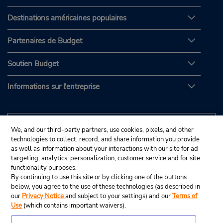
Destinations américaines populaires
Partenaires de Budget
Soutien Budget
Informations sur l'entreprise
We, and our third-party partners, use cookies, pixels, and other
technologies to collect, record, and share information you provide
as well as information about your interactions with our site for ad
targeting, analytics, personalization, customer service and for site
functionality purposes.
By continuing to use this site or by clicking one of the buttons
below, you agree to the use of these technologies (as described in
our
Privacy Notice
and subject to your settings) and our
Terms of
Use
(which contains important waivers).