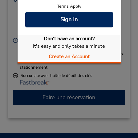
5095476902
3601 N 20th Ave,
Terms Apply
Location Type:
(Pasco, Richland &
Sign In
Corporate
Kennewick),
Pasco,
WA,
99301,
United States
Don't have an account?
Heures d'exploitation :
It's easy and only takes a minute
Sun - Sat 8:00 AM - 12:00 AM
Si vous arrivez, le comptoir de location se trouve dans
Create an Account
le terminal à une courte distance de marche du
stationnement.
Succursale avec boîte de dépôt des clés
Faire une réservation