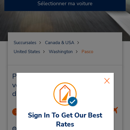
Sélectionner ma voiture
Succursales
Canada & USA
United States
Washington
Pasco
Pasco Succursales près de chez
vous et succursales de location
de véhicule
Tri-Cities Airport
1
Sign In To Get Our Best
2.91 mille
Rates
Adresse :
Téléphone :