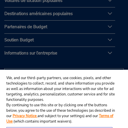
Voitures de location populaires
Destinations américaines populaires
Partenaires de Budget
Soutien Budget
Informations sur l'entreprise
We, and our third-party partners, use cookies, pixels, and other
technologies to collect, record, and share information you provide
as well as information about your interactions with our site for ad
targeting, analytics, personalization, customer service and for site
functionality purposes.
By continuing to use this site or by clicking one of the buttons
below, you agree to the use of these technologies (as described in
our
Privacy Notice
and subject to your settings) and our
Terms of
Use
(which contains important waivers).