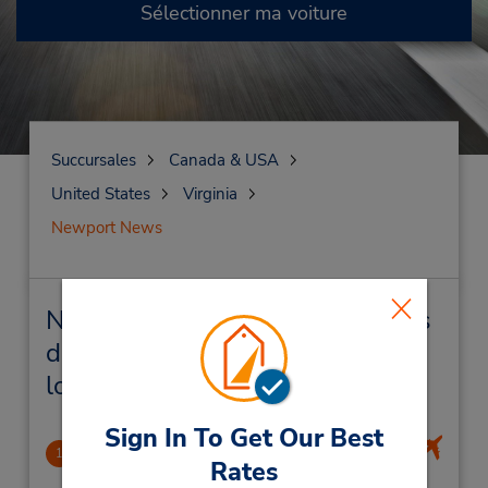
Sélectionner ma voiture
Succursales
Canada & USA
United States
Virginia
Newport News
Newport News Succursales près
de chez vous et succursales de
location de véhicule
Sign In To Get Our Best
Newport News/Wllmsbrg Intl Apo
1
Rates
2.95 mille