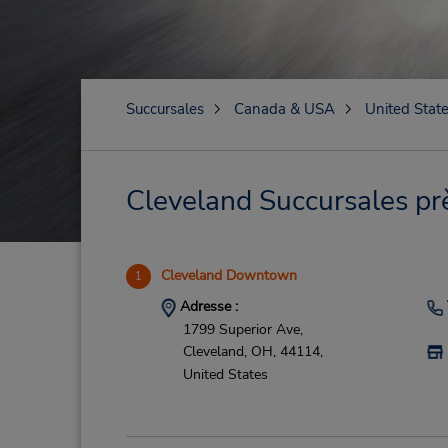
Succursales
Canada & USA
United Stat
Cleveland Succursales prè
Cleveland Downtown
1
Adresse :
1799 Superior Ave,
Cleveland,
OH,
44114,
United States