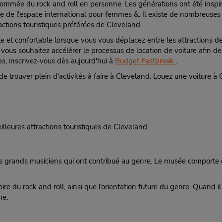
nommée du rock and roll en personne. Les générations ont été inspir
usée de l'espace international pour femmes &. Il existe de nombreuse
actions touristiques préférées de Cleveland.
te et confortable lorsque vous vous déplacez entre les attractions d
 Si vous souhaitez accélérer le processus de location de voiture afi
, inscrivez-vous dès aujourd'hui à
Budget Fastbreak
.
 de trouver plein d'activités à faire à Cleveland. Louez une voiture à
lleures attractions touristiques de Cleveland.
 grands musiciens qui ont contribué au genre. Le musée comporte d
oire du rock and roll, ainsi que l’orientation future du genre. Quand il
me.