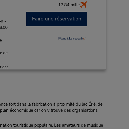
12.84 mille
Faire une réservation
on -
 8:00
de
ce de
t des
cé fort dans la fabrication à proximité du lac Érié, de
e plan économique car on y trouve des organisations
tination touristique populaire. Les amateurs de musique