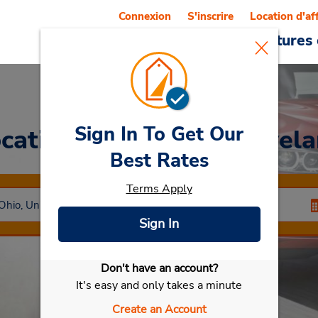
Connexion
S'inscrire
Location d'af
Reservations
Offres
Voitures 
Sign In To Get Our
cation de voitures
Clevel
Best Rates
Terms Apply
Sign In
Don't have an account?
Sélectionner ma voiture
It's easy and only takes a minute
Create an Account