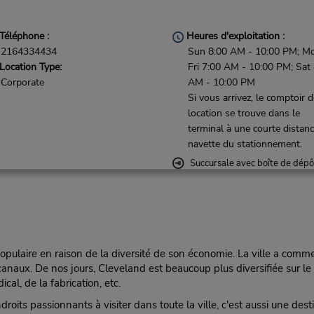
Téléphone :
Heures d'exploitation :
2164334434
Sun 8:00 AM - 10:00 PM; M
Location Type:
Fri 7:00 AM - 10:00 PM; Sat
Corporate
AM - 10:00 PM
Si vous arrivez, le comptoir 
location se trouve dans le
terminal à une courte distan
navette du stationnement.
Succursale avec boîte de dépô
clés
pulaire en raison de la diversité de son économie. La ville a commen
 canaux. De nos jours, Cleveland est beaucoup plus diversifiée sur l
cal, de la fabrication, etc.
roits passionnants à visiter dans toute la ville, c'est aussi une des