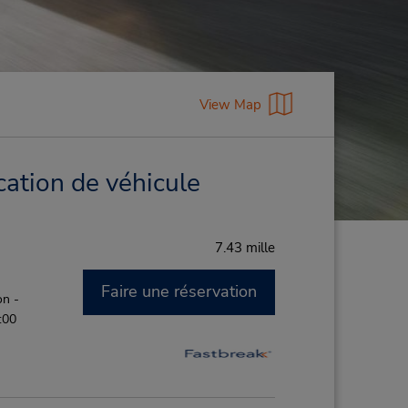
View Map
cation de véhicule
7.43 mille
Faire une réservation
on -
:00