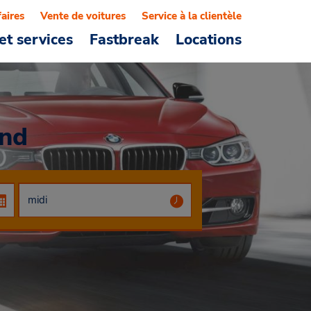
faires
Vente de voitures
Service à la clientèle
et services
Fastbreak
Locations
and