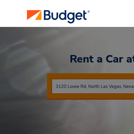
Rent a Car
a