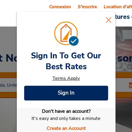
Connexion
S'inscrire
Location d'af
Reservations
Offres
Voitures 
Sign In To Get Our
t North Las Vegas (à la sor
Best Rates
Terms Apply
Sign In
Don't have an account?
Sélectionner ma voiture
It's easy and only takes a minute
Create an Account