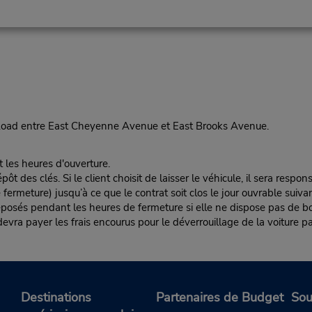
e Road entre East Cheyenne Avenue et East Brooks Avenue.
t les heures d'ouverture.
es clés. Si le client choisit de laisser le véhicule, il sera responsa
rmeture) jusqu’à ce que le contrat soit clos le jour ouvrable suivan
éposés pendant les heures de fermeture si elle ne dispose pas de boî
nt devra payer les frais encourus pour le déverrouillage de la voiture pa
Destinations
Partenaires de Budget
Sou