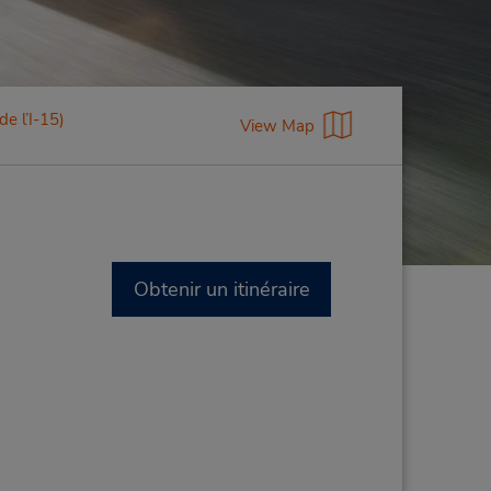
de l’I-15)
View Map
Obtenir un itinéraire