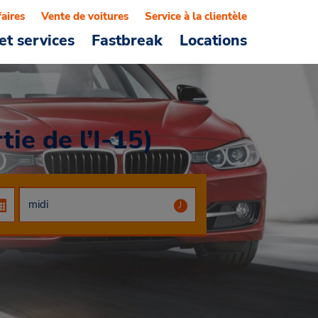
faires
Vente de voitures
Service à la clientèle
et services
Fastbreak
Locations
tie de l’I-15)