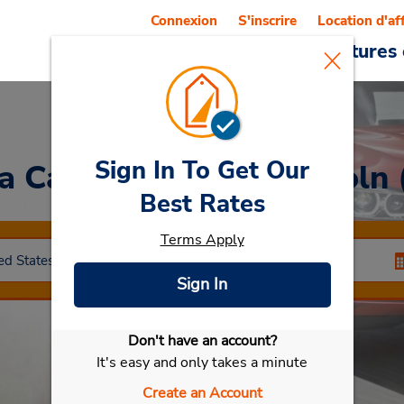
Connexion
S'inscrire
Location d'af
Reservations
Offres
Voitures 
Sign In To Get Our
 a Car
at Aéroport Lincoln
Best Rates
Terms Apply
Sign In
Don't have an account?
Sélectionner ma voiture
It's easy and only takes a minute
Create an Account