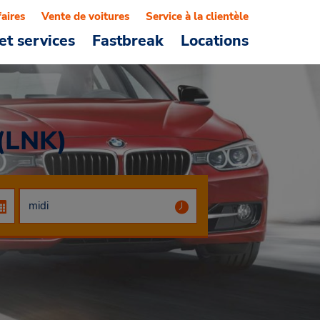
faires
Vente de voitures
Service à la clientèle
et services
Fastbreak
Locations
 (LNK)