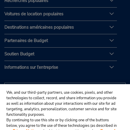
Recherches populaires
Voitures de location populaires
Destinations américaines populaires
Partenaires de Budget
Soutien Budget
Informations sur l'entreprise
We, and our third-party partners, use cookies, pixels, and other
technologies to collect, record, and share information you provide
as well as information about your interactions with our site for ad
targeting, analytics, personalization, customer service and for site
functionality purposes.
By continuing to use this site or by clicking one of the buttons
below, you agree to the use of these technologies (as described in