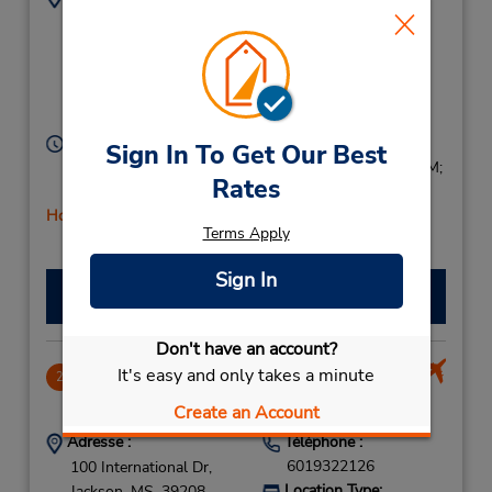
1001 E County Line
7697774003
Rd,
Location Type:
Corporate
(in the lobby),
Jackson,
MS,
39211,
United States
Heures d'exploitation :
Sign In To Get Our Best
Sun 9:00 AM - 1:00 PM; Mon - Fri 8:00 AM - 5:00 PM;
Rates
Sat 9:00 AM - 1:00 PM
Holiday Hours
Terms Apply
Sign In
Faire une réservation
Don't have an account?
It's easy and only takes a minute
Jackson-Evers Intl Airport
2
14.72 mille
Create an Account
Adresse :
Téléphone :
6019322126
100 International Dr,
Location Type:
Jackson,
MS,
39208,