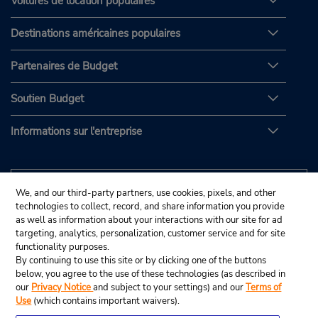
Voitures de location populaires
Destinations américaines populaires
Partenaires de Budget
Soutien Budget
Informations sur l'entreprise
We, and our third-party partners, use cookies, pixels, and other
technologies to collect, record, and share information you provide
as well as information about your interactions with our site for ad
targeting, analytics, personalization, customer service and for site
functionality purposes.
By continuing to use this site or by clicking one of the buttons
below, you agree to the use of these technologies (as described in
our
Privacy Notice
and subject to your settings) and our
Terms of
Use
(which contains important waivers).