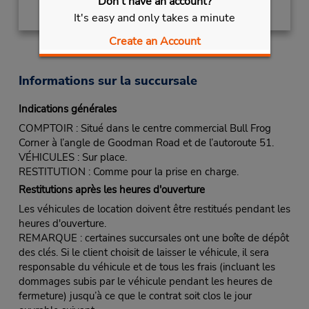
Don't have an account?
It's easy and only takes a minute
Create an Account
Informations sur la succursale
Indications générales
COMPTOIR : Situé dans le centre commercial Bull Frog
Corner à l’angle de Goodman Road et de l’autoroute 51.
VÉHICULES : Sur place.
RESTITUTION : Comme pour la prise en charge.
Restitutions après les heures d'ouverture
Les véhicules de location doivent être restitués pendant les
heures d'ouverture.
REMARQUE : certaines succursales ont une boîte de dépôt
des clés. Si le client choisit de laisser le véhicule, il sera
responsable du véhicule et de tous les frais (incluant les
dommages subis par le véhicule pendant les heures de
fermeture) jusqu’à ce que le contrat soit clos le jour