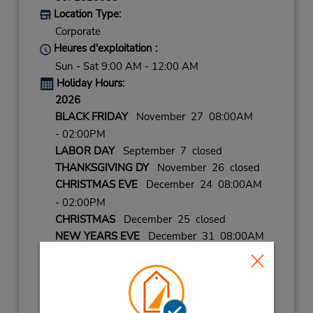
Location Type:
Corporate
Heures d'exploitation :
Sun - Sat 9:00 AM - 12:00 AM
Holiday Hours:
2026
BLACK FRIDAY
November 27 08:00AM
- 02:00PM
LABOR DAY
September 7 closed
THANKSGIVING DY
November 26 closed
CHRISTMAS EVE
December 24 08:00AM
- 02:00PM
CHRISTMAS
December 25 closed
NEW YEARS EVE
December 31 08:00AM
- 02:00PM
2027
NEW YEARS DAY
January 1 closed