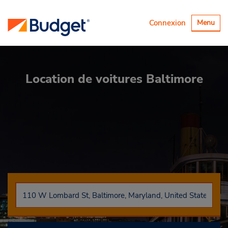
Basculer
Connexion
Menu
la
navigatio
Location de voitures
Baltimore