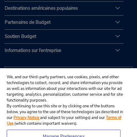
Destinations américaines populaires
Partenaires de Budget
Soutien Budget
Informations sur l'entreprise
We, and our third-party partners, use cookies, pixels, and other
technologies to collect, record, and share information you provide
as well as information about your interactions with our site for ad
targeting, analytics, personalization, customer service and for site
functionality purposes.
By continuing to use this site or by clicking one of the buttons
below, you agree to the use of these technologies (as described in
our
Privacy Notice
and subject to your settings) and our
Terms of
Use
(which contains important waivers).
Manage Preferences