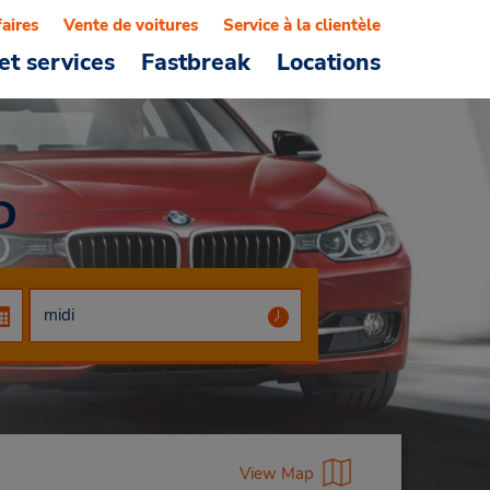
faires
Vente de voitures
Service à la clientèle
et services
Fastbreak
Locations
D
View Map