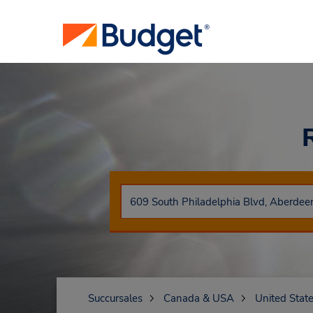
Succursales
Canada & USA
United Stat