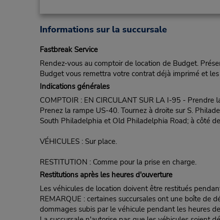
Informations sur la succursale
Fastbreak Service
Rendez-vous au comptoir de location de Budget. Présent
Budget vous remettra votre contrat déjà imprimé et les 
Indications générales
COMPTOIR : EN CIRCULANT SUR LA I-95 - Prendre la so
Prenez la rampe US-40. Tournez à droite sur S. Philadel
South Philadelphia et Old Philadelphia Road; à côté de
VÉHICULES : Sur place.
RESTITUTION : Comme pour la prise en charge.
Restitutions après les heures d'ouverture
Les véhicules de location doivent être restitués pendan
REMARQUE : certaines succursales ont une boîte de dépôt d
dommages subis par le véhicule pendant les heures de fe
La succursale n'autorise pas que les véhicules soient d