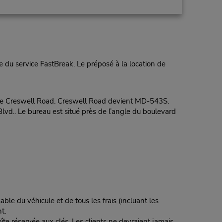
 du service FastBreak. Le préposé à la location de
re Creswell Road. Creswell Road devient MD-543S.
lvd.. Le bureau est situé près de l’angle du boulevard
ble du véhicule et de tous les frais (incluant les
t.
te réservée aux clés. Les clients ne devraient jamais