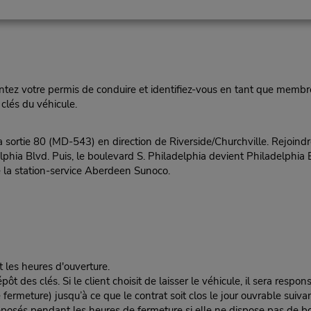
ez votre permis de conduire et identifiez-vous en tant que membre
clés du véhicule.
rtie 80 (MD-543) en direction de Riverside/Churchville. Rejoind
phia Blvd. Puis, le boulevard S. Philadelphia devient Philadelphia B
 la station-service Aberdeen Sunoco.
t les heures d'ouverture.
es clés. Si le client choisit de laisser le véhicule, il sera responsa
rmeture) jusqu’à ce que le contrat soit clos le jour ouvrable suivan
éposés pendant les heures de fermeture si elle ne dispose pas de boî