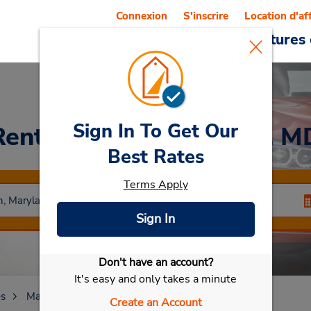
Connexion
S'inscrire
Location d'af
Reservations
Offres
Voitures 
Sign In To Get Our
Rent a Car
at Aberdeen, M
Best Rates
Terms Apply
Sign In
Don't have an account?
Sélectionner ma voiture
It's easy and only takes a minute
es
Maryland
Aberdeen
Aberdeen, MD
Create an Account