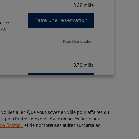
3.38 mille
Faire une réservation
- Fri
0 AM -
3.78 mille
Faire une réservation
- Fri
0 AM -
 voulez aller. Que vous soyez en ville pour affaires ou
iviez par d'autres moyens. Avec un accès facile aux
3.89 mille
 de Boston
, et de nombreuses autres succursales