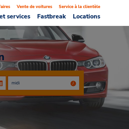
faires
Vente de voitures
Service à la clientèle
et services
Fastbreak
Locations
n