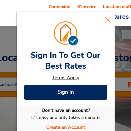
Connexion
S'inscrire
Location d'af
Reservations
Offres
Voitures 
Sign In To Get Our
Location de voitures
Bosto
Best Rates
Terms Apply
Sign In
Don't have an account?
Sélectionner ma voiture
It's easy and only takes a minute
Create an Account