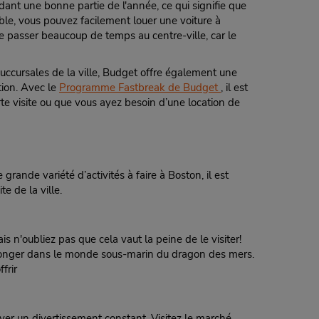
Faire une réservation
ant une bonne partie de l'année, ce qui signifie que
- Fri
ble, vous pouvez facilement louer une voiture à
0 AM -
e passer beaucoup de temps au centre-ville, car le
succursales de la ville, Budget offre également une
tion. Avec le
Programme Fastbreak de Budget
, il est
urte visite ou que vous ayez besoin d’une location de
4.75 mille
Faire une réservation
- Fri
0 AM -
grande variété d’activités à faire à Boston, il est
e de la ville.
n'oubliez pas que cela vaut la peine de le visiter!
6.27 mille
 plonger dans le monde sous-marin du dragon des mers.
frir
Faire une réservation
de
ouver un divertissement constant. Visitez le marché