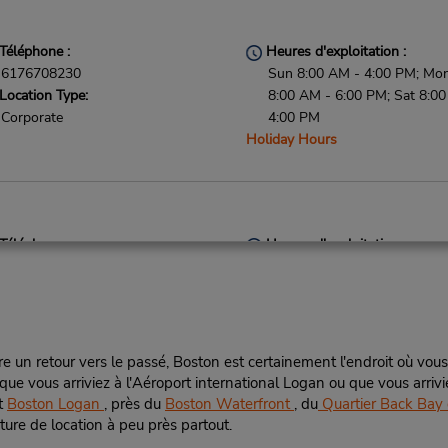
Téléphone :
Heures d'exploitation :
6176708230
Sun 8:00 AM - 4:00 PM; Mon 
Location Type:
8:00 AM - 6:00 PM; Sat 8:0
Corporate
4:00 PM
Holiday Hours
Téléphone :
Heures d'exploitation :
6172270784
Sun 8:00 AM - 4:00 PM; Mon 
Location Type:
8:00 AM - 6:00 PM; Sat 8:0
Corporate
4:00 PM
Holiday Hours
re un retour vers le passé, Boston est certainement l'endroit où vous
er, que vous arriviez à l'Aéroport international Logan ou que vous arr
rt
Boston Logan
, près du
Boston Waterfront
, du
Quartier Back Bay
iture de location à peu près partout.
Téléphone :
Heures d'exploitation :