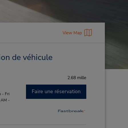
View Map
ion de véhicule
2.68 mille
Faire une réservation
- Fri
0 AM -