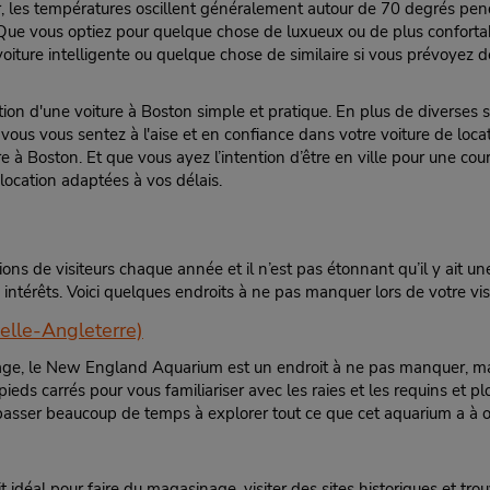
r, les températures oscillent généralement autour de 70 degrés pend
6177782411
Sun 8:00 AM - 4:00 PM; Mon 
e. Que vous optiez pour quelque chose de luxueux ou de plus conforta
Location Type:
8:00 AM - 6:00 PM; Sat 8:0
iture intelligente ou quelque chose de similaire si vous prévoyez d
Corporate
4:00 PM
Holiday Hours
tion d'une voiture à Boston simple et pratique. En plus de diverses 
 vous vous sentez à l'aise et en confiance dans votre voiture de loca
re à Boston. Et que vous ayez l’intention d’être en ville pour une co
location adaptées à vos délais.
Téléphone :
Heures d'exploitation :
6172480128
Sun 7:00 AM - 5:00 PM; Mon 
Location Type:
8:00 AM - 6:00 PM; Sat 7:0
ions de visiteurs chaque année et il n’est pas étonnant qu’il y ait une 
Corporate
5:00 PM
ntérêts. Voici quelques endroits à ne pas manquer lors de votre visit
Holiday Hours
lle-Angleterre)
ge, le New England Aquarium est un endroit à ne pas manquer, mais 
ds carrés pour vous familiariser avec les raies et les requins et
Téléphone :
Heures d'exploitation :
z passer beaucoup de temps à explorer tout ce que cet aquarium a à of
6175686601
Sun - Sat open 24 hrs
Location Type:
Si vous arrivez, le comptoir 
Corporate
location se trouve dans le
it idéal pour faire du magasinage, visiter des sites historiques et tr