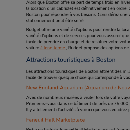
Alors que Boston offre sa part de temps froid en hive
2 Seaport Ln,
la location d'un cabriolet est définitivement en ordr
Boston,
MA,
02210,
United States
Boston pour répondre à vos besoins. Considérez une vo
stationnement peut être serré.
Budget offre une variété d'options pour rendre la loca
variété d'options et de services pour vous assurer que
facile de prendre en charge et de restituer votre voitu
Government Center
5
voiture
à long terme
, Budget propose des options de 
Adresse :
Attractions touristiques à Boston
1 Center Plz,
Boston,
MA,
02108,
United States
Les attractions touristiques de Boston attirent des mill
facile de trouver quelque chose qui corresponde à vos i
New England Aquarium (Aquarium de Nouve
Avec de nombreux musées à visiter lors de votre voya
Boston Logan Intl Airport
6
Promenez-vous dans ce bâtiment de près de 75 000 pie
Adresse :
Il y a tellement d’activités à voir ici que vous voudre
15 Transportation Way,
Faneuil Hall Marketplace
Boston,
MA,
02128,
United States
Riche en histoire, Faneuil Hall Marketplace est l'endro