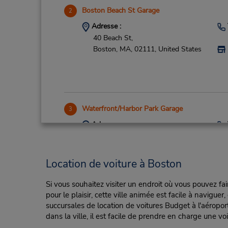
Boston Beach St Garage
2
Adresse :
40 Beach St,
Boston,
MA,
02111,
United States
Waterfront/Harbor Park Garage
3
Adresse :
270 Atlantic Ave,
(1st Floor Lobby),
Boston,
MA,
02110,
United States
Location de voiture à Boston
Si vous souhaitez visiter un endroit où vous pouvez fai
pour le plaisir, cette ville animée est facile à navigu
succursales de location de voitures Budget à l'aéropo
Boston Seaport
4
dans la ville, il est facile de prendre en charge une vo
Adresse :