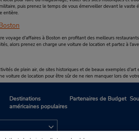
terminal à une courte distan
militaire, puis prenez le temps de vous émerveiller devant le vaste
navette du stationnement.
e entière.
 Boston
 voyage d'affaires à Boston en profitant des meilleurs restaurants e
tés, alors prenez en charge une voiture de location et partez à l'av
vités de plein air, de sites historiques et de beaux exemples d'art et 
e voiture de location pour être sûr de ne rien manquer lors de votre
Destinations
Partenaires de Budget
Sou
américaines populaires