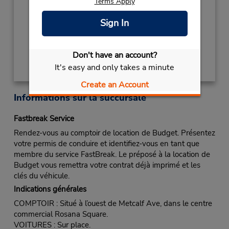
- 02:00PM
Terms Apply
Succursale avec boîte de dépôt des clés
Sign In
Obtenir un itinéraire
Don't have an account?
It's easy and only takes a minute
Create an Account
Informations sur la succursale
Fastbreak Service
Rendez-vous au comptoir de location de Budget. Présentez
votre permis de conduire et identifiez-vous en tant que
membre du service FastBreak. Le préposé à la location de
Budget vous remettra votre contrat déjà imprimé et les
clés du véhicule.
Indications générales
COMPTOIR : Situé à l’ouest de Metcalf Ave, dans le centre
commercial Rosana Square.
VOITURES : Sur place.