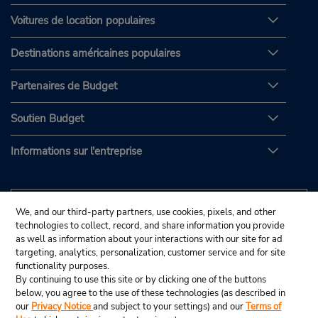
Voitures de location populaires
Destinations américaines populaires
Partenaires de Budget
Soutien Budget
Informations sur l'entreprise
We, and our third-party partners, use cookies, pixels, and other
technologies to collect, record, and share information you provide
as well as information about your interactions with our site for ad
targeting, analytics, personalization, customer service and for site
functionality purposes.
By continuing to use this site or by clicking one of the buttons
below, you agree to the use of these technologies (as described in
our
Privacy Notice
and subject to your settings) and our
Terms of