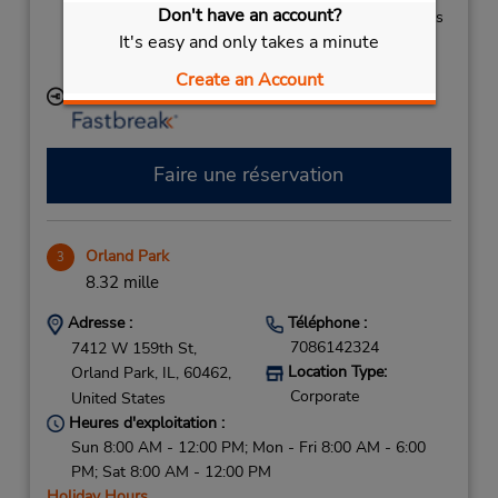
Don't have an account?
Si vous arrivez, le comptoir de location se trouve dans
It's easy and only takes a minute
le terminal à une courte distance de navette du
stationnement.
Create an Account
Succursale avec boîte de dépôt des clés
Faire une réservation
Orland Park
3
8.32 mille
Adresse :
Téléphone :
7086142324
7412 W 159th St,
Location Type:
Orland Park,
IL,
60462,
Corporate
United States
Heures d'exploitation :
Sun 8:00 AM - 12:00 PM; Mon - Fri 8:00 AM - 6:00
PM; Sat 8:00 AM - 12:00 PM
Holiday Hours