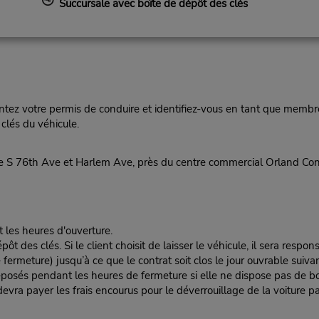
Succursale avec boîte de dépôt des clés
ez votre permis de conduire et identifiez-vous en tant que membre
clés du véhicule.
re S 76th Ave et Harlem Ave, près du centre commercial Orland C
t les heures d'ouverture.
es clés. Si le client choisit de laisser le véhicule, il sera responsa
rmeture) jusqu’à ce que le contrat soit clos le jour ouvrable suivan
éposés pendant les heures de fermeture si elle ne dispose pas de boî
nt devra payer les frais encourus pour le déverrouillage de la voiture pa