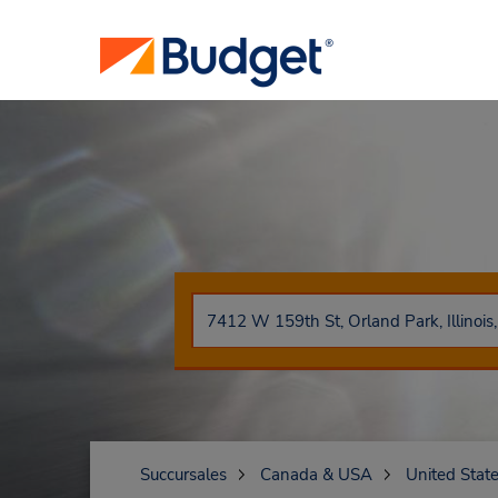
Succursales
Canada & USA
United Stat