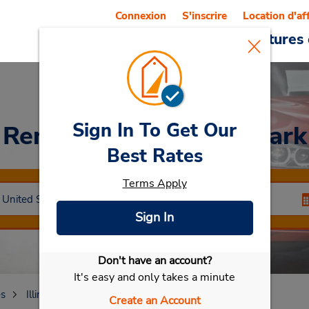
Connexion
S'inscrire
Location d'af
Reservations
Offres
Voitures 
Sign In To Get Our
Rent a Car
at Orland Park
Best Rates
Terms Apply
Sign In
Don't have an account?
Sélectionner ma voiture
It's easy and only takes a minute
es
Illinois
Orland Park
Orland Park
Create an Account