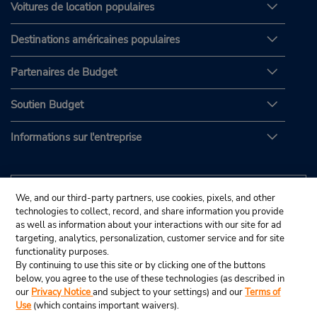
Voitures de location populaires
Destinations américaines populaires
Partenaires de Budget
Soutien Budget
Informations sur l'entreprise
We, and our third-party partners, use cookies, pixels, and other
technologies to collect, record, and share information you provide
as well as information about your interactions with our site for ad
targeting, analytics, personalization, customer service and for site
functionality purposes.
By continuing to use this site or by clicking one of the buttons
below, you agree to the use of these technologies (as described in
our
Privacy Notice
and subject to your settings) and our
Terms of
Use
(which contains important waivers).