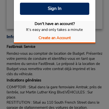
Obtenir un itinéraire
Sign In
Don't have an account?
It's easy and only takes a minute
Informations sur la succursale
Create an Account
Fastbreak Service
Rendez-vous au comptoir de location de Budget. Présentez
votre permis de conduire et identifiez-vous en tant que
membre du service FastBreak. Le préposé à la location de
Budget vous remettra votre contrat déjà imprimé et les
clés du véhicule.
Indications générales
COMPTOIR : Situé dans la gare ferroviaire Amtrak; près de
l’entrée, sur Martin Luther King Blvd.VÉHICULES : Sur
place.
RESTITUTION : Situé au 110 South French Street dans le
garage de stationnement des voitures de location.