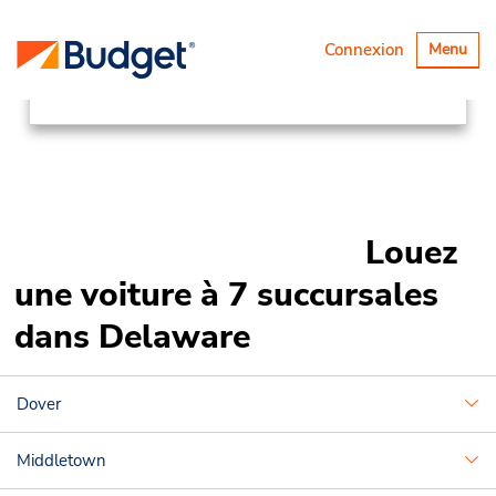
Succursales
Canada & USA
Basculer
Connexion
Menu
la
United States
Delaware
navigatio
Louez
une voiture à 7 succursales
dans Delaware
Dover
Middletown