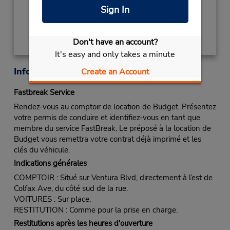
Sign In
Obtenir un itinéraire
Don't have an account?
It's easy and only takes a minute
Informations sur la succursale
Create an Account
Fastbreak Service
Rendez-vous au comptoir de location de Budget. Présentez
votre permis de conduire et identifiez-vous en tant que
membre du service FastBreak. Le préposé à la location de
Budget vous remettra votre contrat déjà imprimé et les
clés du véhicule.
Indications générales
COMPTOIR : Situé sur Ventura Blvd, directement à l’est de
Colfax Ave, du côté sud de la rue.
VOITURES : Sur place.
RESTITUTION : Comme pour la prise en charge.
Restitutions après les heures d'ouverture