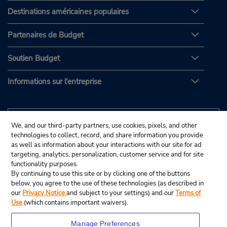
Destinations américaines populaires
Partenaires de Budget
Soutien Budget
Informations sur l'entreprise
We, and our third-party partners, use cookies, pixels, and other
technologies to collect, record, and share information you provide
as well as information about your interactions with our site for ad
targeting, analytics, personalization, customer service and for site
functionality purposes.
By continuing to use this site or by clicking one of the buttons
below, you agree to the use of these technologies (as described in
our
Privacy Notice
and subject to your settings) and our
Terms of
Use
(which contains important waivers).
Manage Preferences