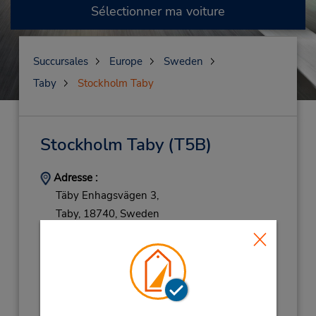
Sélectionner ma voiture
Succursales
Europe
Sweden
Taby
Stockholm Taby
Stockholm Taby
(T5B)
Adresse :
Täby Enhagsvägen 3,
Taby,
18740,
Sweden
Téléphone :
(46) 08278979
Heures d'exploitation :
Mon - Fri 8:00 AM - 4:30 PM
Holiday Hours: