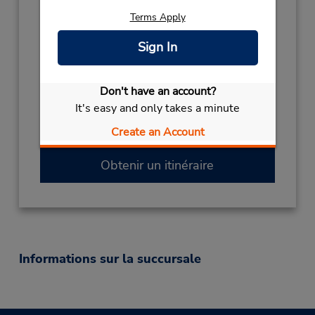
Heures d'exploitation :
Terms Apply
Sun 1:00 PM - 11:00 PM; Mon - Fri 7:30 AM -
Sign In
11:00 PM; Sat 9:00 AM - 1:00 PM
Succursale avec boîte de dépôt des clés
Free pickup service available
Don't have an account?
Si vous arrivez, le comptoir de location se
It's easy and only takes a minute
trouve dans le terminal à une courte distance
Create an Account
de marche du stationnement.
Obtenir un itinéraire
Informations sur la succursale